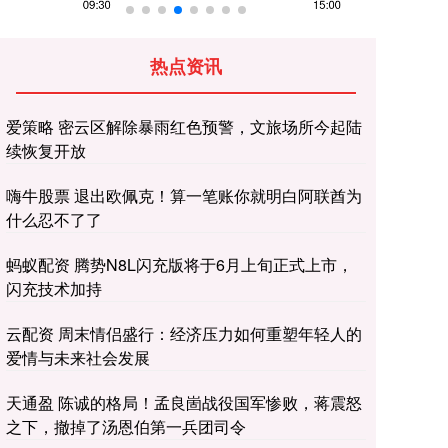
热点资讯
爱策略 密云区解除暴雨红色预警，文旅场所今起陆
续恢复开放
嗨牛股票 退出欧佩克！算一笔账你就明白阿联酋为
什么忍不了了
蚂蚁配资 腾势N8L闪充版将于6月上旬正式上市，
闪充技术加持
云配资 周末情侣盛行：经济压力如何重塑年轻人的
爱情与未来社会发展
天通盈 陈诚的格局！孟良崮战役国军惨败，蒋震怒
之下，撤掉了汤恩伯第一兵团司令