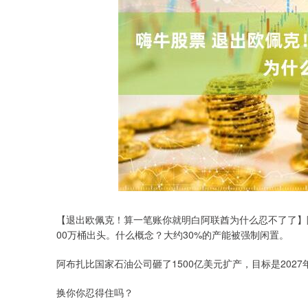
深证成指
14311.01
.68
1.02%
200.89
1
【退出欧佩克！算一笔账你就明白阿联酋为什么忍不了了】阿
00万桶出头。什么概念？大约30%的产能被强制闲置。
阿布扎比国家石油公司砸了1500亿美元扩产，目标是202
换你你忍得住吗？