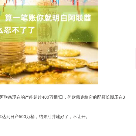
沪深300
4694.44
.42%
43.13
0.93%
联酋现在的产能超过400万桶/日，但欧佩克给它的配额长期压在3
7年达到日产500万桶，结果油井建好了，不让开。