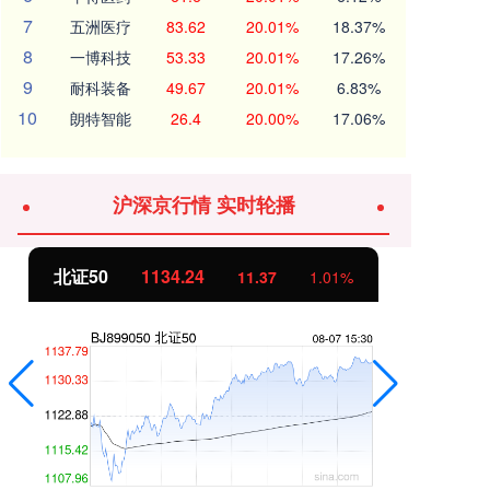
7
五洲医疗
83.62
20.01%
18.37%
8
一博科技
53.33
20.01%
17.26%
9
耐科装备
49.67
20.01%
6.83%
10
朗特智能
26.4
20.00%
17.06%
沪深京行情 实时轮播
北证50
1134.24
创
11.37
1.01%