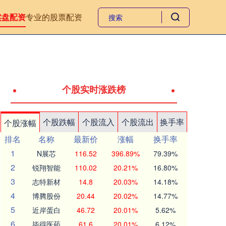
实盘配资
专业的股票配资
个股实时涨跌榜
个股跌幅
个股流入
个股流出
换手率
个股涨幅
排名
名称
最新价
涨幅
换手率
1
N展芯
116.52
396.89%
79.39%
2
锐翔智能
110.02
20.21%
16.80%
3
志特新材
14.8
20.03%
14.18%
4
博腾股份
20.44
20.02%
14.77%
5
近岸蛋白
46.72
20.01%
5.62%
6
毕得医药
61.6
20.01%
6.12%