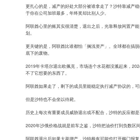
更扎心的是，减产的好处大部分被谁拿走了？沙特靠减产稳
于你在公司加班最多，年终奖却比别人少。
阿联酋心里的账其实很清楚，退出之后，光靠释放闲置产能
划。
更关键的是，阿联酋比谁都怕「搁浅资产」。全球都在搞脱
底下的废物。
2019年卡塔尔退出欧佩克，市场连个水花都没溅起来，2
不了它想要的东西了。
阿联酋如果走了，剩下的成员里能稳定执行减产协议的，可
但是沙特也不会坐以待毙。
历史上每次有重要成员威胁退出或不配合，沙特的反应都是
2020年沙俄价格战就是前车之鉴，沙特把油价打到负数区
阿联酋退出后如果大举增产，沙特极有可能也打开阀门报复