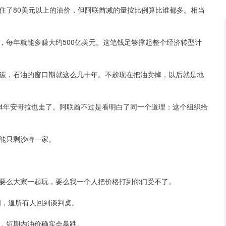
住了80美元以上的油价，但阿联酋减的量按比例算比谁都多。相当
，每年就能多赚大约500亿美元。这笔钱足够撑起整个经济转型计
碳，石油的窗口期就这么几十年。不趁现在把油卖掉，以后就是地
024年安哥拉也走了。阿联酋不过是看明白了同一个道理：这个组织给
能只剩沙特一家。
要么大家一起玩，要么我一个人把价格打到你们受不了。
间，逼所有人回到谈判桌。
，短期内油价确实会暴跌。