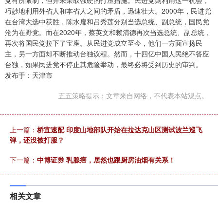
党有所限制，但并未采取强硬的打压措施。民进党则利用这一机会，
巧妙地利用外省人和本省人之间的矛盾，迅速壮大。2000年，民进党
在台湾大选中获胜，陈水扁和吕秀莲分别当选总统、副总统，国民党
沦为在野党。而在2020年，蔡英文和赖清德再次当选总统、副总统，
再次将国民党拉下了宝座。从民进党成立至今，他们一方面宣扬民
主，另一方面却不断推动台独议程。然而，十四亿中国人民绝不答应
台独，如果民进党不停止其危险举动，最终必将受到历史的审判。
发布于：天津市
五五策略提示：文章来自网络，不代表本站观点。
上一篇：
桥宜速配 印度山地部队开始在拉达克山区测试波兰巡飞
弹，还没被打服？
下一篇：
中博证券 乳腺癌，居然也跟厨房油烟有关系！
相关文章