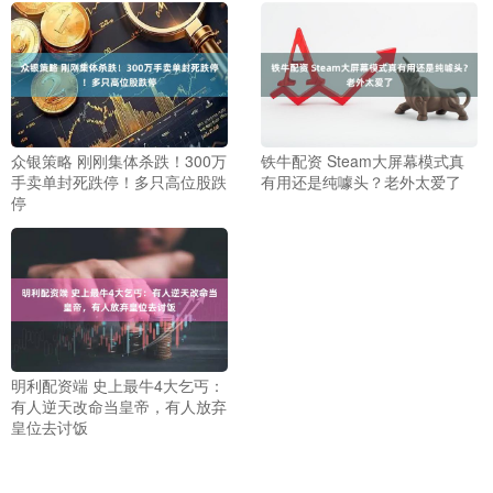
众银策略 刚刚集体杀跌！300万
铁牛配资 Steam大屏幕模式真
手卖单封死跌停！多只高位股跌
有用还是纯噱头？老外太爱了
停
明利配资端 史上最牛4大乞丐：
有人逆天改命当皇帝，有人放弃
皇位去讨饭