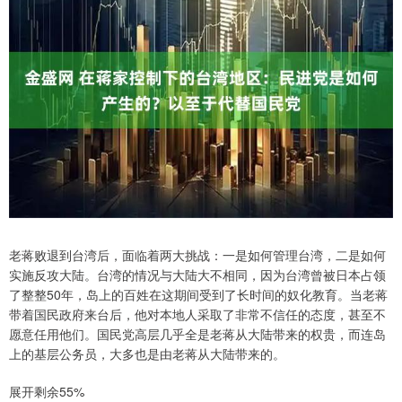
老蒋败退到台湾后，面临着两大挑战：一是如何管理台湾，二是如何
实施反攻大陆。台湾的情况与大陆大不相同，因为台湾曾被日本占领
了整整50年，岛上的百姓在这期间受到了长时间的奴化教育。当老蒋
带着国民政府来台后，他对本地人采取了非常不信任的态度，甚至不
愿意任用他们。国民党高层几乎全是老蒋从大陆带来的权贵，而连岛
上的基层公务员，大多也是由老蒋从大陆带来的。
展开剩余55%