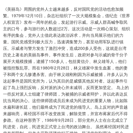
《美丽岛》周围的党外人士越来越多，反对国民党的活动也愈加频
繁。1979年12月10日，杂志社组织了一次大规模集会，借纪念《世界
人权宣言》发布一周年的机会，发起游行示威。示威人群高喊争取民
主的口号，参与游行的人数超过2万。这次活动是一次精心策划、组织
有序的集会，党外人士借此表达政治诉求，并向当局展示他们的力
量。国民党感受到极大压力，迅速调集警力，甚至动用军队进行镇
压。示威者与警方发生了激烈冲突，造成200多人受伤，这就是台湾
历史上著名的美丽岛事件。事件发生后，政府对参与示威的骨干分子
展开大规模搜捕，逮捕了150多人，包括黄信介、林义雄等人，他们
被指控叛乱罪。而在1980年2月28日，林义雄家中发生血案，他的妻
子和两个女儿惨遭杀害。由于林义雄刚刚因为示威被捕，许多人认为
这起事件是国民党所为，认为其目的是威慑其他反对者。这起事件引
起了岛上强烈反响，反对派的决心并未减弱，反而更加坚定。 岛上的
一些反对派人士组建了律师团，为被捕的示威者辩护，并以此表达反
抗当局的决心。这些律师团成员后来成为民进党的重要人物，比如陈
水扁和谢长廷，他们最终成为了民进党的领导人。岛上反对的声音越
来越响亮，蒋经国不得不改变政策，解除党禁，并宣布蒋家后代不得
参政。在这种形势下，1986年9月28日，部分党外人士在台北成立了
民进党，自此，民进党正式登上台湾的政治舞台。 虽然蒋经国对民进