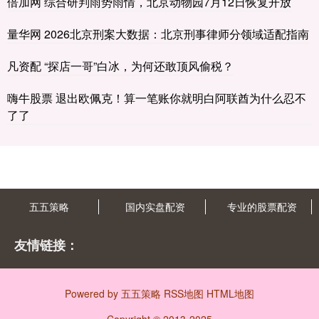
倍加网 综合研判雨势雨情，北京动物园7月12日恢复开放
量华网 2026北京刑案大数据：北京刑事律师分领域适配指南
凡资配 “探店一哥”白冰，为何还敢顶风偷税？
嗨牛股票 退出欧佩克！算一笔账你就明白阿联酋为什么忍不
了了
五五策略
国内实盘配资
专业的股票配资
友情链接：
Powered by
五五策略
RSS地图
HTML地图
Copyright
© 2013-2025