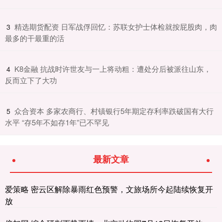
​精选期货配资 日军战俘回忆：苏联女护士体检就按屁股肉，肉
3
最多的干最重的活
​K8金融 抗战时许世友与一上将动粗：遭处分后被派往山东，
4
反而立下了大功
​众合资本 多家农商行、村镇银行5年期定存利率跌破国有大行
5
水平 “存5年不如存1年”已不罕见
最新文章
爱策略 密云区解除暴雨红色预警，文旅场所今起陆续恢复开
放