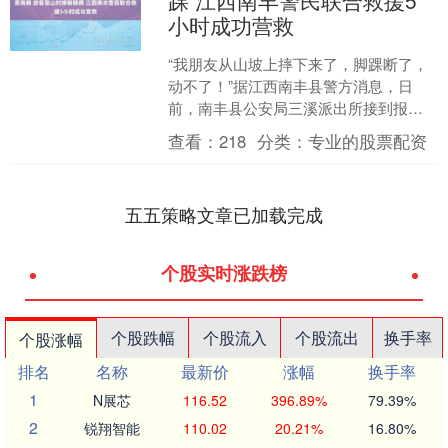
踝 江西南丰警民联合救援5
小时成功营救
“我朋友从山坡上摔下来了，脚踝断了，
动不了！”据江西南丰县警方消息，日
前，南丰县公安局三溪派出所接到报警
电话，一名登山者不慎摔倒，脚踝严重
查看：
218
分类：
专业的股票配资
断裂。后经过警民联合5....
五五策略文章已加载完成
个股实时涨跌榜
个股跌幅
个股流入
个股流出
换手率
个股涨幅
排名
名称
最新价
涨幅
换手率
1
N展芯
116.52
396.89%
79.39%
2
锐翔智能
110.02
20.21%
16.80%