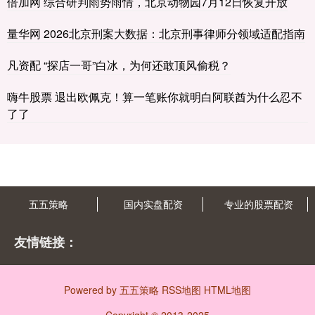
倍加网 综合研判雨势雨情，北京动物园7月12日恢复开放
量华网 2026北京刑案大数据：北京刑事律师分领域适配指南
凡资配 “探店一哥”白冰，为何还敢顶风偷税？
嗨牛股票 退出欧佩克！算一笔账你就明白阿联酋为什么忍不
了了
五五策略
国内实盘配资
专业的股票配资
友情链接：
Powered by
五五策略
RSS地图
HTML地图
Copyright
© 2013-2025