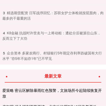
​精选期货配资 日军战俘回忆：苏联女护士体检就按屁股肉，肉
3
最多的干最重的活
​K8金融 抗战时许世友与一上将动粗：遭处分后被派往山东，
4
反而立下了大功
​众合资本 多家农商行、村镇银行5年期定存利率跌破国有大行
5
水平 “存5年不如存1年”已不罕见
最新文章
爱策略 密云区解除暴雨红色预警，文旅场所今起陆续恢复开
放