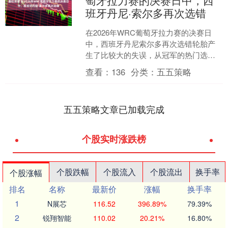
萄牙拉力赛的决赛日中，西
班牙丹尼·索尔多再次选错
在2026年WRC葡萄牙拉力赛的决赛日
中，西班牙丹尼索尔多再次选错轮胎产
生了比较大的失误，从冠军的热门选手
直接干到了第8名！其实在葡萄牙赛点很
查看：
136
分类：
五五策略
让车队头疼，特殊点....
五五策略文章已加载完成
个股实时涨跌榜
个股跌幅
个股流入
个股流出
换手率
个股涨幅
排名
名称
最新价
涨幅
换手率
1
N展芯
116.52
396.89%
79.39%
2
锐翔智能
110.02
20.21%
16.80%