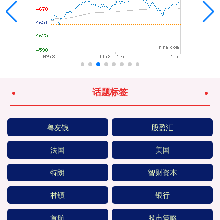
话题标签
粤友钱
股盈汇
法国
美国
特朗
智财资本
村镇
银行
首航
股市策略