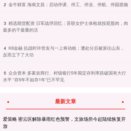
​金牛财富 海南文昌：启动停课、停工、停业、停航、停园措施
2
​精选期货配资 日军战俘回忆：苏联女护士体检就按屁股肉，肉
3
最多的干最重的活
​K8金融 抗战时许世友与一上将动粗：遭处分后被派往山东，
4
反而立下了大功
​众合资本 多家农商行、村镇银行5年期定存利率跌破国有大行
5
水平 “存5年不如存1年”已不罕见
最新文章
爱策略 密云区解除暴雨红色预警，文旅场所今起陆续恢复开
放