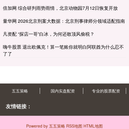
倍加网 综合研判雨势雨情，北京动物园7月12日恢复开放
量华网 2026北京刑案大数据：北京刑事律师分领域适配指南
凡资配 “探店一哥”白冰，为何还敢顶风偷税？
嗨牛股票 退出欧佩克！算一笔账你就明白阿联酋为什么忍不
了了
五五策略
国内实盘配资
专业的股票配资
友情链接：
Powered by
五五策略
RSS地图
HTML地图