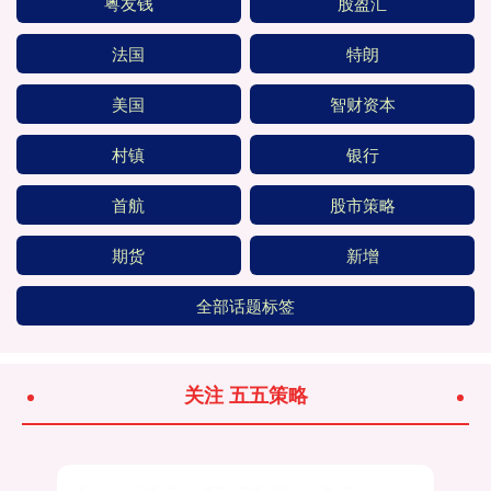
粤友钱
股盈汇
法国
特朗
美国
智财资本
村镇
银行
首航
股市策略
期货
新增
全部话题标签
关注 五五策略