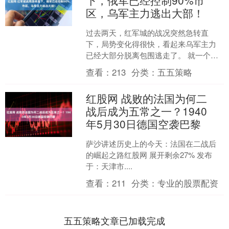
下，俄军已经控制90%市
区，乌军主力逃出大部！
过去两天，红军城的战况突然急转直
下，局势变化得很快，看起来乌军主力
已经大部分脱离包围逃走了。 就一个小
小的缺口，居然让乌军第68猎兵旅、第
查看：
213
分类：
五五策略
32机械化旅和第155....
红股网 战败的法国为何二
战后成为五常之一？1940
年5月30日德国空袭巴黎
萨沙讲述历史上的今天：法国在二战后
的崛起之路红股网 展开剩余27% 发布
于：天津市....
查看：
211
分类：
专业的股票配资
五五策略文章已加载完成