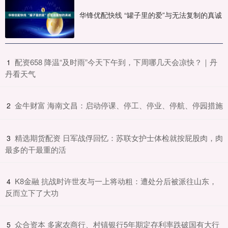
华锋优配快线 “罐子里的爱”与无法复制的真诚
​配资658 降温“及时雨”今天下午到，下周哪几天会凉快？｜丹
1
丹看天气
​金牛财富 海南文昌：启动停课、停工、停业、停航、停园措施
2
​精选期货配资 日军战俘回忆：苏联女护士体检就按屁股肉，肉
3
最多的干最重的活
​K8金融 抗战时许世友与一上将动粗：遭处分后被派往山东，
4
反而立下了大功
​众合资本 多家农商行、村镇银行5年期定存利率跌破国有大行
5