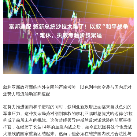
叙利亚新政府面临内外交困的严峻考验：以色列持续空袭与国内反对
派势力暗流涌动富邦速配
在努力推进国内和平进程的同时，叙利亚新政府正面临来自以色列的
军事压力。这种复杂局势对刚刚掌权的叙利亚临时总统艾哈迈德·沙拉
构成了前所未有的挑战。这位曾经领导伊斯兰反对派武装的前军事指
挥官，在经历了长达14年的血腥内战之后，如今正试图将这个饱受战
火摧残的国家重新团结起来。然而，他必须在维护国内政治合法性与