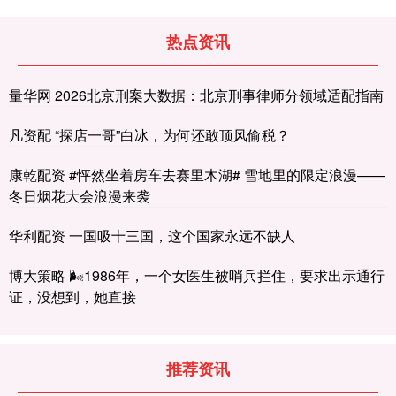
热点资讯
量华网 2026北京刑案大数据：北京刑事律师分领域适配指南
凡资配 “探店一哥”白冰，为何还敢顶风偷税？
康乾配资 #怦然坐着房车去赛里木湖# 雪地里的限定浪漫——
冬日烟花大会浪漫来袭
华利配资 一国吸十三国，这个国家永远不缺人
博大策略 🌬1986年，一个女医生被哨兵拦住，要求出示通行
证，没想到，她直接
推荐资讯