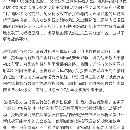
2023年10月爆发的巴以冲突使叙利亚局势再度升温。在哈马斯对以色
列发动突然袭击后，作为伊朗主导的抵抗轴心重要成员的叙利亚被推
到了地区冲突的前沿。阿萨德政权在沙拉领导的反对派联盟的猛烈攻
势下最终垮台，标志着叙利亚政治格局进入全新阶段。虽然内塔尼亚
胡政府对阿萨德下台表示欢迎，但很快便对叙利亚境内的前政府军基
地发动了大规模空袭，并出动地面部队越过戈兰高地缓冲区，占领了
更多战略要地。
沙拉总统虽然强烈谴责以色列的军事行动，但他同时向国际社会保
证，其领导的新政府不会对以色列构成安全威胁，因为他正致力于推
动叙利亚走向民族和解与和平发展的道路。然而，近期有关叙利亚政
府军针对阿拉维派、德鲁兹派和库尔德人等少数民族采取压制性措施
的报道，使沙拉的这些承诺受到质疑。特别值得注意的是，以色列国
内生活着相当数量的德鲁兹族公民，因此当叙利亚阿拉伯民兵与南部
德鲁兹社区爆发冲突时，以色列在7月再次实施军事干预。
在相关各方达成美国斡旋的停火协议前，以色列极右翼政客、国家安
全部长伊塔马尔·本-格维尔甚至公开暗示可能对沙拉采取定点清除行
动。拉哈夫研究员在其最新合作撰写的研究报告中详细分析了叙利亚
新政权可能带来的安全威胁。他明确指出沙拉不适合长期统治叙利
亚，并引用美国叙利亚问题特使的讲话，证实叙利亚领导人确实面临