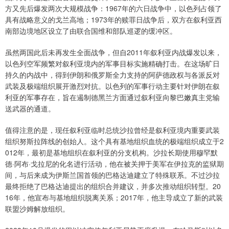
方又先后爆发两次大规模战争：1967年的六日战争中，以色列占领了
具有战略意义的戈兰高地；1973年的赎罪日战争后，双方在叙利亚西
南部边境地区设立了由联合国维和部队巡逻的缓冲区。
虽然两国此后未再发生全面战争，但自2011年叙利亚内战爆发以来，
以色列空军频繁对叙利亚境内的军事目标实施精确打击。在这场旷日
持久的内战中，得到伊朗和俄罗斯全力支持的阿萨德政权与各派反对
武装及极端组织展开激烈对抗。以色列的军事行动主要针对伊朗在叙
利亚的军事存在，旨在遏制德黑兰方面通过叙利亚向黎巴嫩真主党输
送武器的通道。
值得注意的是，现任叙利亚临时总统沙拉曾经是叙利亚境内重要武装
组织努斯拉阵线的创始人。这个具有基地组织血统的极端组织成立于2
012年，最初是基地组织在叙利亚的分支机构。沙拉长期使用穆罕默
德·阿布·戈拉尼的化名进行活动，他在被关押于美军在伊拉克的监狱期
间，与后来成为伊斯兰国首领的巴格达迪建立了特殊联系。不过沙拉
最终拒绝了巴格达迪提出的组织合并建议，并多次推动组织转型。20
16年，他宣布与基地组织脱离关系；2017年，他主导成立了新的武装
联盟沙姆解放组织。