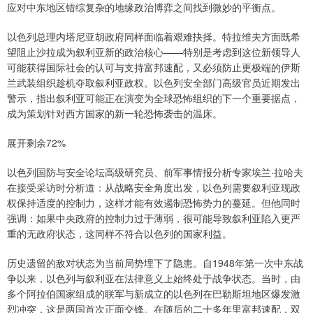
应对中东地区错综复杂的地缘政治博弈之间找到微妙的平衡点。
以色列总理内塔尼亚胡政府同样面临着艰难抉择。特拉维夫方面既希
望阻止沙拉成为叙利亚新的政治核心——特别是考虑到这位新领导人
可能获得国际社会的认可与支持富邦速配，又必须防止更极端的伊斯
兰武装组织趁机夺取叙利亚政权。以色列安全部门高级官员近期发出
警示，指出叙利亚可能正在演变为全球恐怖组织的下一个重要据点，
成为策划针对西方国家的新一轮恐怖袭击的温床。
展开剩余72%
以色列国防与安全论坛高级研究员、前军事情报分析专家埃兰·拉哈夫
在接受采访时分析道：从战略安全角度出发，以色列需要叙利亚现政
权保持适度的控制力，这样才能有效遏制恐怖势力的蔓延。但他同时
强调：如果中央政府的控制力过于薄弱，很可能导致叙利亚陷入更严
重的无政府状态，这同样不符合以色列的国家利益。
历史遗留的敌对状态为当前局势埋下了隐患。自1948年第一次中东战
争以来，以色列与叙利亚在法律意义上始终处于战争状态。当时，由
多个阿拉伯国家组成的联军与新成立的以色列在巴勒斯坦地区爆发激
烈冲突，这是两国首次正面交锋。在随后的二十多年里富邦速配，双