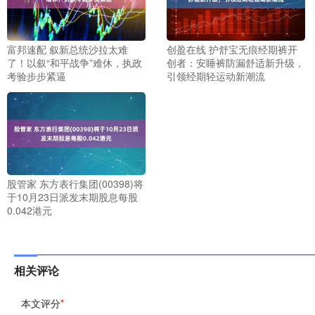
富邦速配 叙新总统沙拉太难
创盈在线 护舒宝无痕经期裤开
了！以叙“和平战争”难休，执政
创者：安睡裤防漏舒适新升级，
考验步步紧逼
引领经期轻运动新潮流
股管家 东方表行集团(00398)将
于10月23日派发末期股息每股
0.042港元
相关评论
本文评分
*