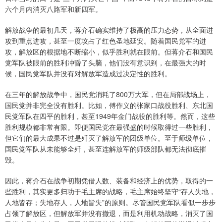
六个月内消灭八路军和新四军。
解放战争的最初几天，蒋介石确实维持了极高的压力态势，从全面进
攻到重点进攻，甚至一度攻占了红色圣地延安。随着国民党军的进
攻，解放区的根据地不断缩小，似乎胜利就在眼前。但蒋介石和国民
党军队被眼前的胜利冲昏了头脑，他们没有意识到，在最强大的时
候，国民党军队并没有对解放军造成过决定性的胜利。
在三年的解放战争中，国民党消耗了800万大军，但在局部战场上，
国民党并非完全没有胜利。比如，傅作义的张家口战役胜利、东北国
民党军队在四平的胜利，甚至1949年金门战役的胜利等。然而，这些
胜利规模都非常有限。即便国民党在最强盛的时候取得过一些胜利，
但它们的最大成果不过是歼灭了解放军的团级单位。至于师级单位，
国民党军队从未能够全歼，甚至连解放军的师级部队都无法彻底摧
毁。
因此，蒋介石在战争初期凭借人数、装备和经济上的优势，取得的一
些胜利，其实更多归功于毛主席的战略，毛主席始终坚守“存人失地，
人地皆存；失地存人，人地皆失”的原则。尽管国民党军队看似一步步
占领了解放区，但解放军并没有撤退，而是利用机动战略，消灭了国