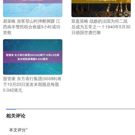
易策略 游客登山时摔断脚踝 江
双盈策略 战败的法国为何二战
西南丰警民联合救援5小时成功
后成为五常之一？1940年5月30
营救
日德国空袭巴黎
股管家 东方表行集团(00398)将
于10月23日派发末期股息每股
0.042港元
相关评论
本文评分
*