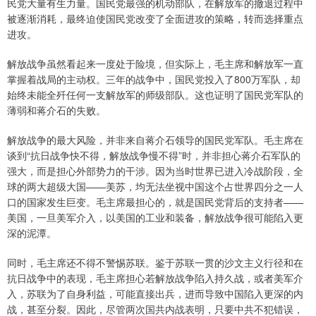
民党大量有生力量。国民党最强的机动部队，在解放军的撤退过程中
被逐渐消耗，最终迫使国民党改变了全面进攻的策略，转而选择重点
进攻。
解放战争虽然看起来一度处于险境，但实际上，毛主席和解放军一直
掌握着战局的主动权。三年的战争中，国民党投入了800万军队，却
始终未能全歼任何一支解放军的师级部队。这也证明了国民党军队的
薄弱和蒋介石的失败。
解放战争的最大风险，并非来自蒋介石领导的国民党军队。毛主席在
谈到“抗日战争快不得，解放战争慢不得”时，并非担心蒋介石军队的
强大，而是担心外部势力的干涉。因为当时世界已进入冷战阶段，全
球的两大超级大国——美苏，均无法坐视中国这个占世界四分之一人
口的国家发生巨变。毛主席最担心的，就是国民党背后的支持者——
美国，一旦美军介入，以美国的工业和装备，解放战争很可能陷入更
深的泥潭。
同时，毛主席还不得不警惕苏联。鉴于苏联一贯的沙文主义行径和在
抗日战争中的表现，毛主席担心若解放战争陷入持久战，或者美军介
入，苏联为了自身利益，可能直接出兵，进而导致中国陷入更深的内
战，甚至分裂。因此，尽管两次国共内战表明，只要中共不犯错误，