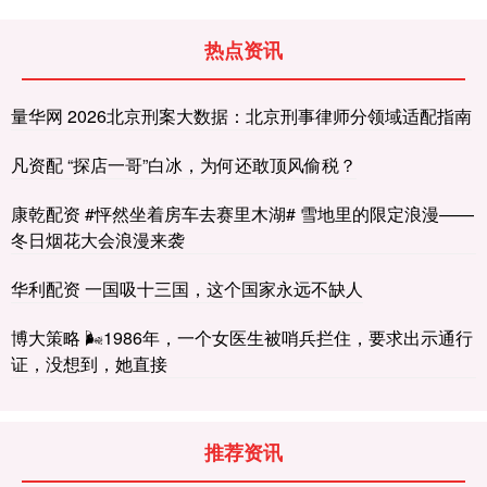
热点资讯
量华网 2026北京刑案大数据：北京刑事律师分领域适配指南
凡资配 “探店一哥”白冰，为何还敢顶风偷税？
康乾配资 #怦然坐着房车去赛里木湖# 雪地里的限定浪漫——
冬日烟花大会浪漫来袭
华利配资 一国吸十三国，这个国家永远不缺人
博大策略 🌬1986年，一个女医生被哨兵拦住，要求出示通行
证，没想到，她直接
推荐资讯