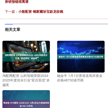
券研报错得离谱
下一篇：
小散配资 铜家藏珍宝款龙纹碗
相关文章
淘配网配资 山科智能荣获2024-
融金牛 1月1日香港老凤祥黄金
2025年度供水行业“双百双优”卓
价格48730港币两
越奖