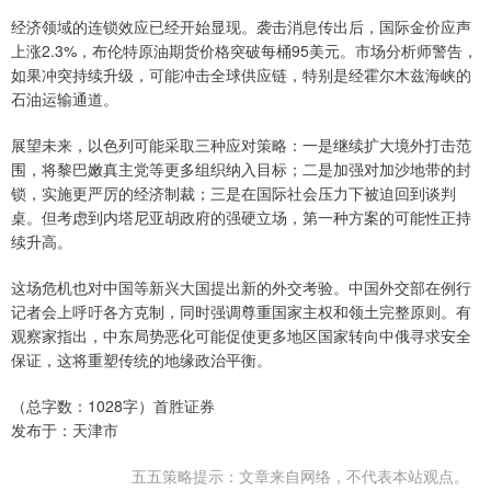
经济领域的连锁效应已经开始显现。袭击消息传出后，国际金价应声
上涨2.3%，布伦特原油期货价格突破每桶95美元。市场分析师警告，
如果冲突持续升级，可能冲击全球供应链，特别是经霍尔木兹海峡的
石油运输通道。
展望未来，以色列可能采取三种应对策略：一是继续扩大境外打击范
围，将黎巴嫩真主党等更多组织纳入目标；二是加强对加沙地带的封
锁，实施更严厉的经济制裁；三是在国际社会压力下被迫回到谈判
桌。但考虑到内塔尼亚胡政府的强硬立场，第一种方案的可能性正持
续升高。
这场危机也对中国等新兴大国提出新的外交考验。中国外交部在例行
记者会上呼吁各方克制，同时强调尊重国家主权和领土完整原则。有
观察家指出，中东局势恶化可能促使更多地区国家转向中俄寻求安全
保证，这将重塑传统的地缘政治平衡。
（总字数：1028字）首胜证券
发布于：天津市
五五策略提示：文章来自网络，不代表本站观点。