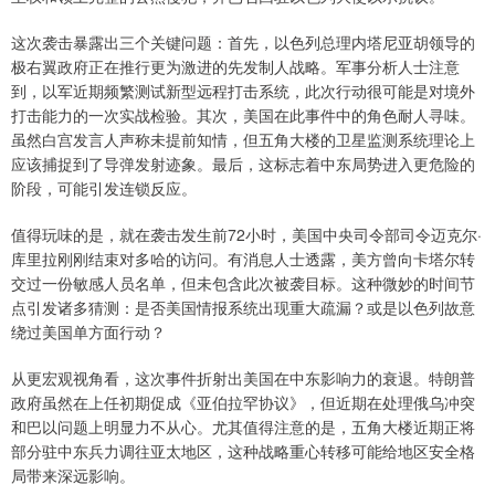
这次袭击暴露出三个关键问题：首先，以色列总理内塔尼亚胡领导的
极右翼政府正在推行更为激进的先发制人战略。军事分析人士注意
到，以军近期频繁测试新型远程打击系统，此次行动很可能是对境外
打击能力的一次实战检验。其次，美国在此事件中的角色耐人寻味。
虽然白宫发言人声称未提前知情，但五角大楼的卫星监测系统理论上
应该捕捉到了导弹发射迹象。最后，这标志着中东局势进入更危险的
阶段，可能引发连锁反应。
值得玩味的是，就在袭击发生前72小时，美国中央司令部司令迈克尔·
库里拉刚刚结束对多哈的访问。有消息人士透露，美方曾向卡塔尔转
交过一份敏感人员名单，但未包含此次被袭目标。这种微妙的时间节
点引发诸多猜测：是否美国情报系统出现重大疏漏？或是以色列故意
绕过美国单方面行动？
从更宏观视角看，这次事件折射出美国在中东影响力的衰退。特朗普
政府虽然在上任初期促成《亚伯拉罕协议》，但近期在处理俄乌冲突
和巴以问题上明显力不从心。尤其值得注意的是，五角大楼近期正将
部分驻中东兵力调往亚太地区，这种战略重心转移可能给地区安全格
局带来深远影响。