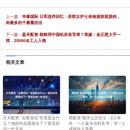
上一篇：
华泰国际 日军战俘回忆：苏联女护士体检就按屁股肉，
肉最多的干最重的活
下一篇：
盈禾配资 朝鲜用中国机床造导弹？美媒：金正恩大手一
挥，25000名工人入俄
相关文章
天天配资 “去鲁迅化”究竟是去什
简配资 狼牙山五壮士，2人幸
么？他的作品真落伍了？莫言的
存：一人返乡当村支书，另一人
话一针见血
成就令人羡慕