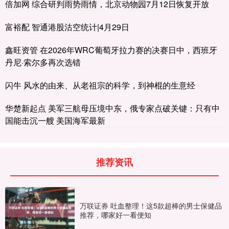
倍加网 综合研判雨势雨情，北京动物园7月12日恢复开放
富裕配 智通港股沽空统计|4月29日
鑫旺资管 在2026年WRC葡萄牙拉力赛的决赛日中，西班牙
丹尼·索尔多再次选错
闪牛 风水的由来、从老祖宗的科学，到神棍的生意经
华楚新起点 美军三航母压境中东，俄专家点破关键：只有中
国能击沉一艘 美国海军最新
推荐资讯
万联证券 吐血整理！这5款超棒的男士保健品
推荐，哪家好一看便知