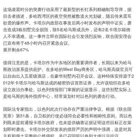
这场凌晨时分的突袭行动采用了最新型的长钉系列精确制导导弹，据
目击者描述，多哈西湾区的夜空突然被数道火光划破，随后传来震耳
欲聋的爆炸声。卡塔尔内政部在事发后两小时发布的声明中证实，袭
击造成3栋别墅完全损毁，除5名哈马斯成员外，还有2名卡塔尔籍佣
人不幸遇难。这一事件立即在国际社会引发强烈反响，联合国安理会
已宣布将于48小时内召开紧急会议。
展开剩余67%
值得注意的是，卡塔尔作为中东地区的重要调停者，长期以来为哈马
斯政治派系提供庇护。在多哈的West Bay商务区，哈马斯高级官员可
以自由出入五星级酒店，在豪华别墅内召开会议。这种特殊安排源于2
012年卡塔尔与哈马斯达成的秘密协议首胜证券，允许该组织在多哈
设立政治办事处。以色列情报部门掌握的证据显示，这些别墅实际上
是哈马斯的海外指挥中心，经常策划针对以色列的袭击行动。
国际法专家指出，以色列此次行动存在严重法律争议。根据《联合国
宪章》第51条，自卫权的行使必须符合必要性和相称性原则。而以色
列既未提前通报卡塔尔政府，也未提供确凿证据证明这些目标正在策
划即时袭击。卡塔尔外交部发表的措辞严厉的声明中强调，这是对其
主权和领土完整的公然侵犯，并已召回驻以色列大使以示抗议。