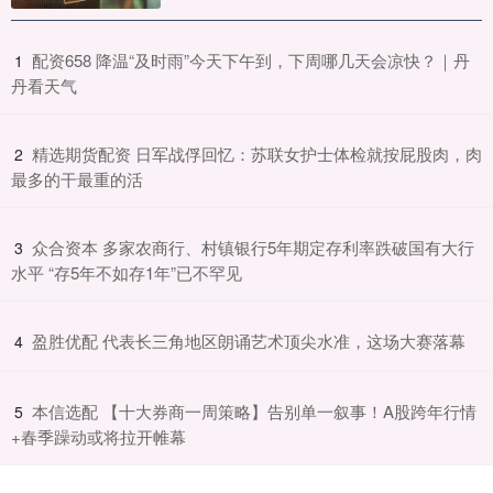
​配资658 降温“及时雨”今天下午到，下周哪几天会凉快？｜丹
1
丹看天气
​精选期货配资 日军战俘回忆：苏联女护士体检就按屁股肉，肉
2
最多的干最重的活
​众合资本 多家农商行、村镇银行5年期定存利率跌破国有大行
3
水平 “存5年不如存1年”已不罕见
​盈胜优配 代表长三角地区朗诵艺术顶尖水准，这场大赛落幕
4
​本信选配 【十大券商一周策略】告别单一叙事！A股跨年行情
5
+春季躁动或将拉开帷幕