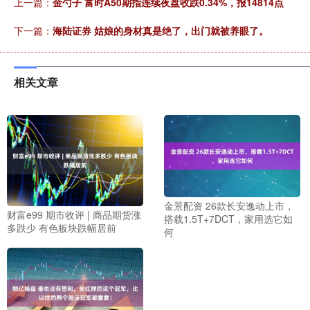
上一篇：
金勺子 富时A50期指连续夜盘收跌0.34%，报14814点
下一篇：
海陆证券 姑娘的身材真是绝了，出门就被养眼了。
相关文章
金景配资 26款长安逸动上市，
财富e99 期市收评 | 商品期货涨
搭载1.5T+7DCT，家用选它如
多跌少 有色板块跌幅居前
何