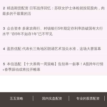
​精选期货配资 日军战俘回忆：苏联女护士体检就按屁股肉，肉
2
最多的干最重的活
​众合资本 多家农商行、村镇银行5年期定存利率跌破国有大行
3
水平 “存5年不如存1年”已不罕见
​盈胜优配 代表长三角地区朗诵艺术顶尖水准，这场大赛落幕
4
​本信选配 【十大券商一周策略】告别单一叙事！A股跨年行情
5
+春季躁动或将拉开帷幕
五五策略
国内实盘配资
专业的股票配资