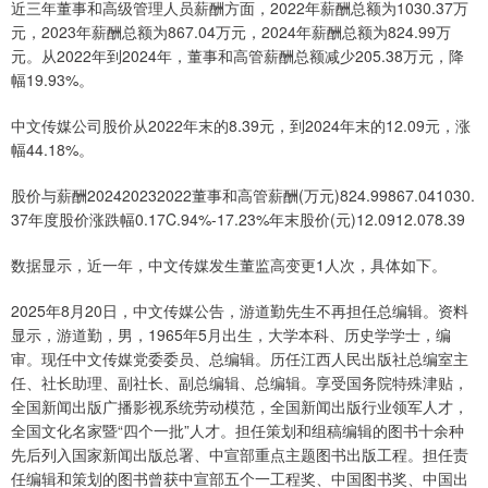
近三年董事和高级管理人员薪酬方面，2022年薪酬总额为1030.37万
元，2023年薪酬总额为867.04万元，2024年薪酬总额为824.99万
元。从2022年到2024年，董事和高管薪酬总额减少205.38万元，降
幅19.93%。
中文传媒公司股价从2022年末的8.39元，到2024年末的12.09元，涨
幅44.18%。
股价与薪酬202420232022董事和高管薪酬(万元)824.99867.041030.
37年度股价涨跌幅0.17C.94%-17.23%年末股价(元)12.0912.078.39
数据显示，近一年，中文传媒发生董监高变更1人次，具体如下。
2025年8月20日，中文传媒公告，游道勤先生不再担任总编辑。资料
显示，游道勤，男，1965年5月出生，大学本科、历史学学士，编
审。现任中文传媒党委委员、总编辑。历任江西人民出版社总编室主
任、社长助理、副社长、副总编辑、总编辑。享受国务院特殊津贴，
全国新闻出版广播影视系统劳动模范，全国新闻出版行业领军人才，
全国文化名家暨“四个一批”人才。担任策划和组稿编辑的图书十余种
先后列入国家新闻出版总署、中宣部重点主题图书出版工程。担任责
任编辑和策划的图书曾获中宣部五个一工程奖、中国图书奖、中国出