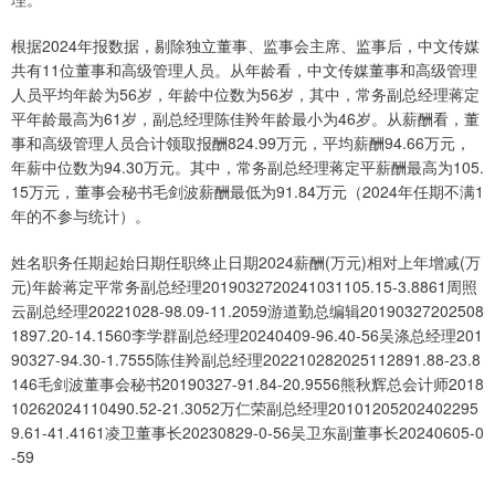
根据2024年报数据，剔除独立董事、监事会主席、监事后，中文传媒
共有11位董事和高级管理人员。从年龄看，中文传媒董事和高级管理
人员平均年龄为56岁，年龄中位数为56岁，其中，常务副总经理蒋定
平年龄最高为61岁，副总经理陈佳羚年龄最小为46岁。从薪酬看，董
事和高级管理人员合计领取报酬824.99万元，平均薪酬94.66万元，
年薪中位数为94.30万元。其中，常务副总经理蒋定平薪酬最高为105.
15万元，董事会秘书毛剑波薪酬最低为91.84万元（2024年任期不满1
年的不参与统计）。
姓名职务任期起始日期任职终止日期2024薪酬(万元)相对上年增减(万
元)年龄蒋定平常务副总经理2019032720241031105.15-3.8861周照
云副总经理20221028-98.09-11.2059游道勤总编辑20190327202508
1897.20-14.1560李学群副总经理20240409-96.40-56吴涤总经理201
90327-94.30-1.7555陈佳羚副总经理202210282025112891.88-23.8
146毛剑波董事会秘书20190327-91.84-20.9556熊秋辉总会计师2018
10262024110490.52-21.3052万仁荣副总经理20101205202402295
9.61-41.4161凌卫董事长20230829-0-56吴卫东副董事长20240605-0
-59