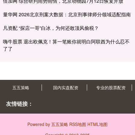
倍加网 综合研判雨势雨情，北京动物园7月12日恢复开放
量华网 2026北京刑案大数据：北京刑事律师分领域适配指南
凡资配 “探店一哥”白冰，为何还敢顶风偷税？
嗨牛股票 退出欧佩克！算一笔账你就明白阿联酋为什么忍不
了了
五五策略
国内实盘配资
专业的股票配资
友情链接：
Powered by
五五策略
RSS地图
HTML地图
Copyright
© 2013-2025