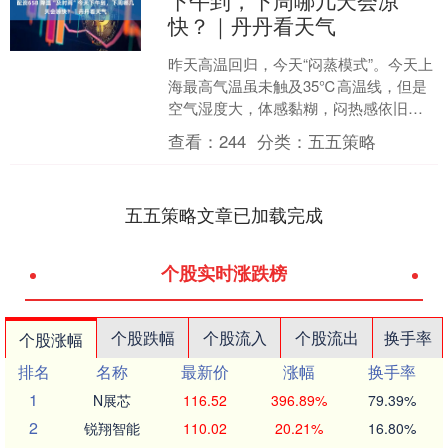
下午到，下周哪几天会凉
快？｜丹丹看天气
昨天高温回归，今天“闷蒸模式”。今天上
海最高气温虽未触及35℃高温线，但是
空气湿度大，体感黏糊，闷热感依旧挥
之不去，出门几步就容易出汗。好在降
查看：
244
分类：
五五策略
温的“及时雨”已准....
五五策略文章已加载完成
个股实时涨跌榜
个股跌幅
个股流入
个股流出
换手率
个股涨幅
排名
名称
最新价
涨幅
换手率
1
N展芯
116.52
396.89%
79.39%
2
锐翔智能
110.02
20.21%
16.80%