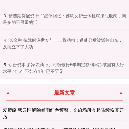
​精选期货配资 日军战俘回忆：苏联女护士体检就按屁股肉，肉
3
最多的干最重的活
​K8金融 抗战时许世友与一上将动粗：遭处分后被派往山东，
4
反而立下了大功
​众合资本 多家农商行、村镇银行5年期定存利率跌破国有大行
5
水平 “存5年不如存1年”已不罕见
最新文章
爱策略 密云区解除暴雨红色预警，文旅场所今起陆续恢复开
放