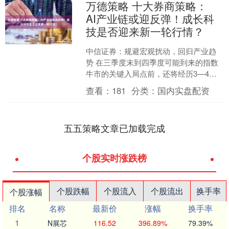
万德策略 十大券商策略：
AI产业链或迎反弹！成长科
技是否迎来新一轮行情？
中信证券：规避宏观扰动，回归产业趋
势 在三季度末到四季度可能到来的指数
牛市的关键入局点前，还将经历3—4个
月的过渡阶段。从宏观面来看，内需和
查看：
181
分类：
国内实盘配资
价格信号仍偏弱，还需....
五五策略文章已加载完成
个股实时涨跌榜
个股跌幅
个股流入
个股流出
换手率
个股涨幅
排名
名称
最新价
涨幅
换手率
1
N展芯
116.52
396.89%
79.39%