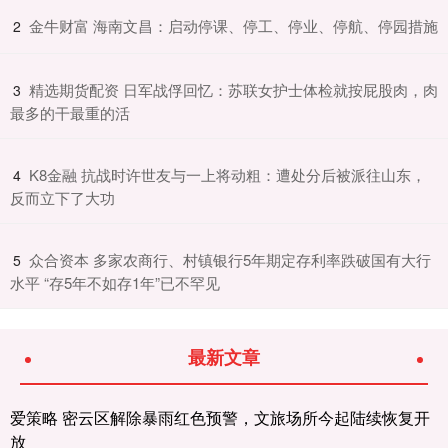
​金牛财富 海南文昌：启动停课、停工、停业、停航、停园措施
2
​精选期货配资 日军战俘回忆：苏联女护士体检就按屁股肉，肉
3
最多的干最重的活
​K8金融 抗战时许世友与一上将动粗：遭处分后被派往山东，
4
反而立下了大功
​众合资本 多家农商行、村镇银行5年期定存利率跌破国有大行
5
水平 “存5年不如存1年”已不罕见
最新文章
爱策略 密云区解除暴雨红色预警，文旅场所今起陆续恢复开
放