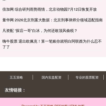
倍加网 综合研判雨势雨情，北京动物园7月12日恢复开放
量华网 2026北京刑案大数据：北京刑事律师分领域适配指南
凡资配 “探店一哥”白冰，为何还敢顶风偷税？
嗨牛股票 退出欧佩克！算一笔账你就明白阿联酋为什么忍不
了了
五五策略
国内实盘配资
专业的股票配资
友情链接：
Powered by
五五策略
RSS地图
HTML地图