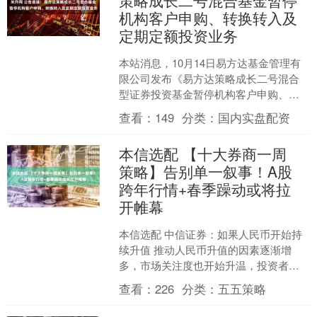
策略成长二号混合基金暂停
机构客户申购、转换转入及
定期定额投资业务
本站消息，10月14日易方达基金管理有
限公司发布《易方达策略成长二号混合
型证券投资基金暂停机构客户申购、转
换转入及定期定额投资业务的公告》。
查看：
149
分类：
国内实盘配资
公告中提示，为了基金....
本信选配 【十大券商一周
策略】告别单一叙事！A股
跨年行情+春季躁动或将拉
开帷幕
本信选配 中信证券：如果人民币开始持
续升值 推动人民币升值的因素逐渐增
多，市场关注度也开始升温，投资者要
逐步适应在一个人民币持续升值的环境
查看：
226
分类：
五五策略
下去做资产配置。从过去....