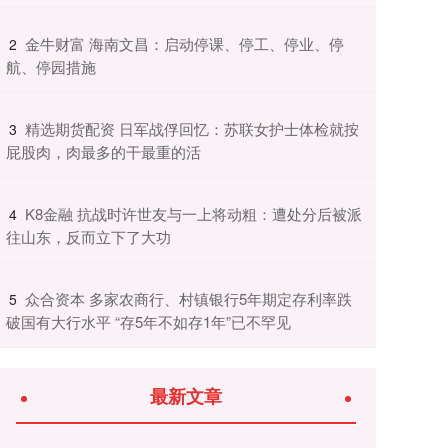
​金牛财富 海南文昌：启动停课、停工、停业、停
2
航、停园措施
​精选期货配资 日军战俘回忆：苏联女护士体检就按
3
屁股肉，肉最多的干最重的活
​K8金融 抗战时许世友与一上将动粗：遭处分后被派
4
往山东，反而立下了大功
​众合资本 多家农商行、村镇银行5年期定存利率跌
5
破国有大行水平 “存5年不如存1年”已不罕见
最新文章