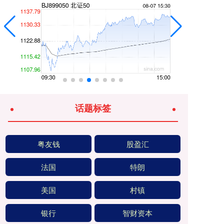
话题标签
粤友钱
股盈汇
法国
特朗
美国
村镇
银行
智财资本