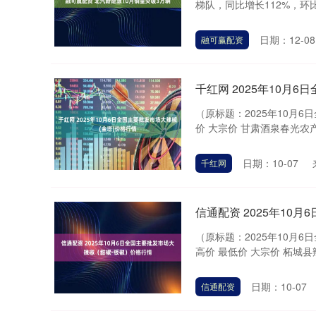
梯队，同比增长112%，环比增长
日期：12-08
融可赢配资
千红网 2025年10月
（原标题：2025年10月6
价 大宗价 甘肃酒泉春光农产品市
日期：10-07
千红网
信通配资 2025年10
（原标题：2025年10月
高价 最低价 大宗价 柘城县辣椒大
深证成指
14311.01
.68
1.02%
200.89
1
日期：10-07
信通配资